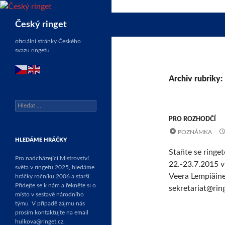
Přejít
k
Hledat
Český ringet
obsahu
webu
oficiální stránky Českého
svazu ringetu
Archiv rubriky:
Vyhledávání
PRO ROZHODČÍ
POZNÁMKA
HLEDÁME HRÁČKY
Staňte se ring
Pro nadcházející Mistrovství
22.-23.7.2015 v
světa v ringetu 2025, hledáme
Veera Lempiäine
hráčky ročníku 2006 a starší.
Přidejte se k nám a řekněte si o
sekretariat@rin
místo v sestavě národního
týmu
V případě zájmu nás
prosím kontaktujte na email
hulkova@ringet.cz.