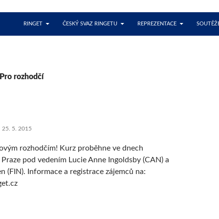
RINGET
ČESKÝ SVAZ RINGETU
REPREZENTACE
SOUTĚŽE
 Pro rozhodčí
25. 5. 2015
etovým rozhodčím! Kurz proběhne ve dnech
 Praze pod vedením Lucie Anne Ingoldsby (CAN) a
n (FIN). Informace a registrace zájemců na:
get.cz