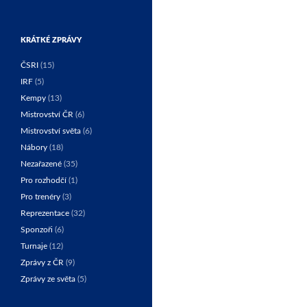
KRÁTKÉ ZPRÁVY
ČSRI
(15)
IRF
(5)
Kempy
(13)
Mistrovství ČR
(6)
Mistrovství světa
(6)
Nábory
(18)
Nezařazené
(35)
Pro rozhodčí
(1)
Pro trenéry
(3)
Reprezentace
(32)
Sponzoři
(6)
Turnaje
(12)
Zprávy z ČR
(9)
Zprávy ze světa
(5)