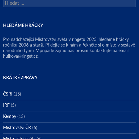
Vyhledávání
HLEDÁME HRÁČKY
Pro nadcházející Mistrovství světa v ringetu 2025, hledáme hráčky
ročníku 2006 a starší. Přidejte se k nám a řekněte si o místo v sestavě
národního týmu
V případě zájmu nás prosím kontaktujte na email
hulkova@ringet.cz.
KRÁTKÉ ZPRÁVY
ČSRI
(15)
IRF
(5)
Kempy
(13)
Mistrovství ČR
(6)
Mistrovství světa
(6)